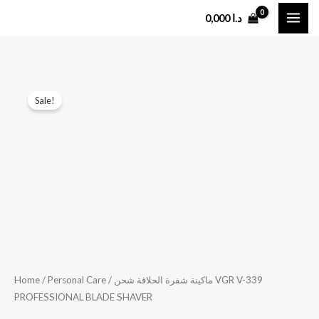
Skip
0,000
د.ا
to
content
ماكينة
Original
Current
Sale!
شفرة
price
price
الحلاقة
شحن
was:
is:
VGR
13,990 د.ا.
17,990 د.ا.
V-
339
PROFESSIONAL
BLADE
SHAVER
quantity
Home
/
Personal Care
/ ماكينة شفرة الحلاقة شحن VGR V-339
PROFESSIONAL BLADE SHAVER