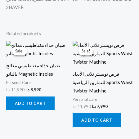
SHAVER
Related products
Original
Current
Original
Current
price
price
price
price
Sale!
Sale!
Sale!
Sale!
was:
is:
was:
is:
7,990 د.ا.
11,990 د.ا.
8,990 د.ا.
11,990 د.ا.
ضبان حذاء مغناطيسي معالج
قرص تويستر ثلاثي الأبعاد
بالنانو Magnetic Insoles
للتمارين الرياضية Sports Waist
Personal Care
د.ا
11,990
د.ا
8,990
Twister Machine
Personal Care
ADD TO CART
د.ا
11,990
د.ا
7,990
ADD TO CART