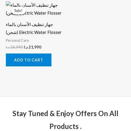
Original
Current
price
price
Sale!
Sale!
was:
is:
21,990 د.ا.
26,990 د.ا.
جهاز تنظيف الأسنان بالماء
(شحن) Electric Water Flosser
Personal Care
د.ا
26,990
د.ا
21,990
ADD TO CART
Stay Tuned & Enjoy Offers On All
Products .