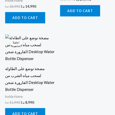
Inside Home
د.ا
18,990
د.ا
14,990
ADD TO CART
ADD TO CART
Original
Current
price
price
Sale!
Sale!
was:
is:
8,990 د.ا.
11,990 د.ا.
مضخة توضع على الطاولة
لسحب مياه الشرب من
القارورة شحن Desktop Water
Bottle Dispenser
Inside Home
د.ا
11,990
د.ا
8,990
ADD TO CART