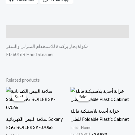
Description
مكواة بخار بركندة للاستخدام المنزلي والسفر
EL-6016B Hand Steamer
Related products
Original
Current
Original
Current
price
price
price
price
Sale!
Sale!
Sale!
Sale!
was:
is:
was:
is:
29,990 د.ا.
34,990 د.ا.
14,990 د.ا.
18,990 د.ا.
خزانة أحذية بلاستيكية قابلة
للطي Foldable Plastic Cabinet
سلاقة البيض الكهربائية Sokany
EGG BOILER SK-07066
Inside Home
د.ا
34,990
د.ا
29,990